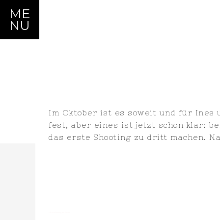
ME
NU
Im Oktober ist es soweit und für Ines
fest, aber eines ist jetzt schon klar:
das erste Shooting zu dritt machen. Na
«
Brautshooting am Strand